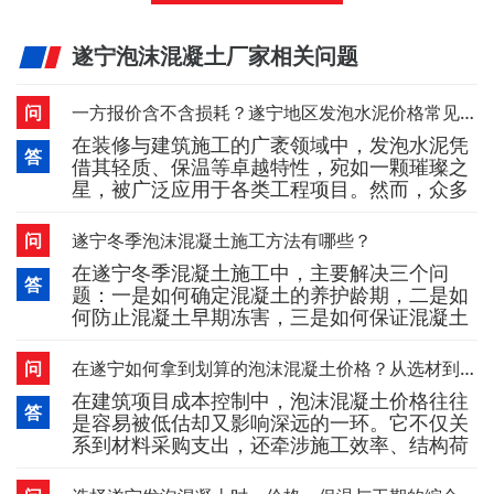
遂宁泡沫混凝土厂家相关问题
问
一方报价含不含损耗？遂宁地区发泡水泥价格常见问法不够细
在装修与建筑施工的广袤领域中，发泡水泥凭
答
借其轻质、保温等卓越特性，宛如一颗璀璨之
星，被广泛应用于各类工程项目。然而，众多
人士在询价环节常常容易疏忽关键细节，其中
“一方报价是否包含损耗” 这一要点，犹如隐藏
问
遂宁冬季泡沫混凝土施工方法有哪些？
在迷雾中的暗礁，一旦忽视，往往会使后期预
在遂宁冬季混凝土施工中，主要解决三个问
算如脱缰之马，超出预期。因此，深入了解武
答
题：一是如何确定混凝土的养护龄期，二是如
汉发泡水泥价格的常见问法，无疑是精准估算
何防止混凝土早期冻害，三是如何保证混凝土
成本、有效规避纠纷的关键密钥。一、
后期强度和耐久性满足要求。下面小编就给大
家介绍一下冬季泡沫混凝土施工方法。一、蓄
问
在遂宁如何拿到划算的泡沫混凝土价格？从选材到施工的完整攻略
热法主要用于气温小于10℃左右，结构比较厚
在建筑项目成本控制中，泡沫混凝土价格往往
大的工程。做法是：对原材料(水、砂、石)进
答
是容易被低估却又影响深远的一环。它不仅关
行加热，使混凝土在搅拌、运输和浇灌以后，
系到材料采购支出，还牵涉施工效率、结构荷
还储备有相当的热量，以使水泥水
载和后期维护等多个维度。想要真正拿到划算
的遂宁泡沫混凝土价格，不能只看每立方米的