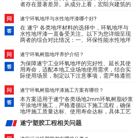
者存在显著差异。从成分上看，宏阳兴建筑的
随处可见。现在，有些朋友
水泥自流平主要由水泥、石英砂以及其他添加
剂构成；而环氧自流平则是由环氧树脂、固化
问
遂宁环氧地坪与水性地坪漆哪个好?
剂和填料组成。基于成分的不同，在性能方
在 遂宁 各类地坪材料的选择中，环氧地坪与
面，环氧自流平在耐磨性、耐腐蚀性以及抗压
答
水性地坪漆一直备受关注。以下为您详细呈现
强度等方面，相较于水泥自流平更为出色。施
两者的综合对比情况：一、环保性能水性地坪
工过程也大不相同。宏阳兴建筑环氧
漆宏阳兴建筑水性地坪漆以水作为溶剂，其
VOC（挥发性有机化合物）含量极低，几乎没
问
遂宁环氧树脂地坪养护介绍？
有刺激性气味，无毒无害，完全符合环保标
为保障遂宁工业环氧地坪的完好性、延长其使
准。这种特性使得它特别适用于 遂宁 对空气
答
用寿命，适配本地工业场地使用需求，结合实
质量较为敏感的场所，如家庭、医院、学校
际使用场景，制定以下注意事项，需严格遵照
等。环氧地坪漆（油性）
执行：一、人员通行规范1. 建议进入遂宁工业
地坪区域的行人，在现场条件允许的情况下穿
问
遂宁环氧树脂地坪漆施工方案有哪些？
着软底鞋；进入前务必清理干净鞋底附着的砂
本方案适用于遂宁各类场地2mm环氧树脂砂浆
粒等硬质杂物，有效减少锐利物体对地坪表面
答
平涂地坪施工，严格遵循以下施工流程，确保
的划伤，降低地坪磨损。二、物品搬运与重物
地坪施工质量达标、使用寿命达标，具体工艺
管控2. 搬运各类物
步骤如下：1. 基面处理施工前，对遂宁施工场
遂宁塑胶工程相关问题
地的基层进行全面彻底检查，采用无尘打磨机
对基层进行全面打磨处理。重点清除基层表面
的尘土、松动的混凝土表层、油脂、水泥浆、