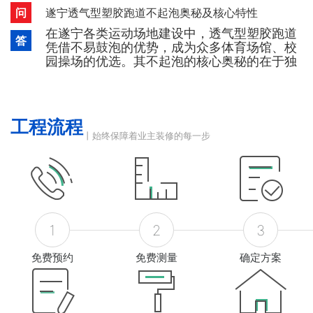
裂、鼓泡现象的发生，同时兼具常规PU与丙烯
问
遂宁透气型塑胶跑道不起泡奥秘及核心特性
酸材料的优良特性，适配遂宁室内外各类篮球
在遂宁各类运动场地建设中，透气型塑胶跑道
场建设需求。硅PU篮球场的核心优越性能如
答
凭借不易鼓泡的优势，成为众多体育场馆、校
下：优越耐候性：可抵御紫外线、臭氧、雨水
园操场的优选。其不起泡的核心奥秘的在于独
及高低温气候等环境
特的结构设计与材料搭配，具体如下：透气型
塑胶跑道底层采用单液型PU与弹性橡胶颗粒相
结合，属于环保型产品，具备优异的透气功
能。在遂宁高温天气下，地基产生的蒸汽可快
工程流程
速散发，无法聚集形成蒸汽压力，从而从根源
丨始终保障着业主装修的每一步
上避免了鼓泡现象的发生，
1
2
3
免费预约
免费测量
确定方案