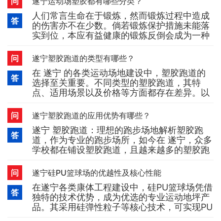
问
遂宁运动场塑胶都有哪些分类？
腻子等各类可能影响涂层粘结强度的杂质，直
人们常言生命在于锻炼，然而锻炼过程中造成
至基层密实、表面无
答
的伤害亦不在少数。倘若锻炼保护措施未能落
实到位，本应有益健康的锻炼反倒会成为一种
负担。正因如此，塑胶运动场在 遂宁 应运而
生，旨在保护人们免受锻炼带来的伤害。而塑
问
遂宁塑胶跑道的类型有哪些？
胶运动场最为关键的构成部分便是塑胶跑道，
在 遂宁 的各类运动场地建设中，塑胶跑道的
这一点众人皆知。但塑胶跑道究竟包含哪些种
答
选择至关重要。不同类型的塑胶跑道，其特
类？又该如何区分呢？跑道类型依据跑道的结
点、适用场景以及价格等方面都存在差异。以
构差异，可将其分为透气跑道、复
下为您详细介绍几种常见的塑胶跑道：1. 预制
构件型塑胶跑道与全塑型塑胶跑道预制构件型
问
遂宁塑胶跑道的应用优势有哪些？
塑胶跑道和全塑型塑胶跑道在田径运动场中较
遂宁 塑胶跑道：理想的跑步场地解析塑胶跑
为常见。这两种类型的塑胶跑道，以其卓越的
答
道，作为专业的跑步场所，如今在 遂宁，众多
性能和良好的使用体验，为专业运动员提供了
学校都在铺设塑胶跑道，且越来越多的塑胶跑
优质的运动场地。它们具备出色
道面向公众开放。虽然塑胶跑道的数量有所增
长，但并非所有跑道都达到高标准。部分塑胶
问
遂宁硅PU篮球场的优越性及核心性能
跑道只能算是简单铺设了塑胶，厚度不均，塑
在遂宁各类康体工程建设中，硅PU篮球场凭借
胶下方还存在孔洞，接缝处外露。在这样的场
答
独特的技术优势，成为优选的专业运动地坪产
地跑步，时常会出现脚步踩空的情况。还有不
品。其采用硅弹性粒子等核心技术，可实现PU
少塑胶跑道因长期缺乏维
材料直接在混凝土地面施工，从根源上避免开