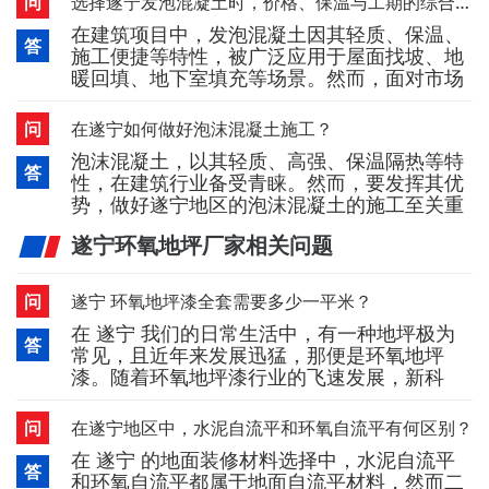
问
选择遂宁发泡混凝土时，价格、保温与工期的综合权衡
报价数字，而需从选材标准、应用场景到施工
在建筑项目中，发泡混凝土因其轻质、保温、
配合进行系统考量。首先，明确工程需求是合
答
施工便捷等特性，被广泛应用于屋面找坡、地
理控价的前提。不同部位对泡沫混凝土的密
暖回填、地下室填充等场景。然而，面对市场
度、强度和流动性要求差异较大——屋
上差异较大的遂宁发泡混凝土价格，采购方往
往需要在成本、性能与进度之间做出合理平
问
在遂宁如何做好泡沫混凝土施工？
衡，而非单纯追求低价。首先，发泡混凝土价
泡沫混凝土，以其轻质、高强、保温隔热等特
格受原材料、密度等级和施工方式影响较大。
答
性，在建筑行业备受青睐。然而，要发挥其优
密度越低，材料用量虽减少，但强度相应下
势，做好遂宁地区的泡沫混凝土的施工至关重
降；若为满足承载要求而提高配比，成本
要。以下是一些实用的施工指南，帮助您打造
遂宁环氧地坪厂家相关问题
出既美观又耐用的泡沫混凝土工程。一、前期
准备：细致入微，基础为王施工前，确保施工
区域清洁无杂物，地基平整坚实。根据设计要
问
遂宁 环氧地坪漆全套需要多少一平米？
求，计算所需材料比例，包括水泥、水、发泡
在 遂宁 我们的日常生活中，有一种地坪极为
剂等，确保每一步都建立在坚实的基
答
常见，且近年来发展迅猛，那便是环氧地坪
漆。随着环氧地坪漆行业的飞速发展，新科
技、新技术、新产品不断涌现，市场竞争也愈
发激烈。借着这股发展潮流，中国的地坪漆行
问
在遂宁地区中，水泥自流平和环氧自流平有何区别？
业从无到有，如今已取得重大突破。越来越多
在 遂宁 的地面装修材料选择中，水泥自流平
位于 遂宁 的工厂、地下车库、地下室、办公
答
和环氧自流平都属于地面自流平材料，然而二
室等场所，都开始使用环氧地坪漆，在生活中