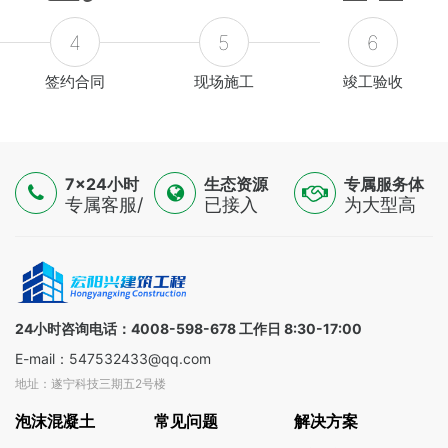
4
5
6
签约合同
现场施工
竣工验收
7×24小时
生态资源
专属服务体
服务
专属客服/
已接入
验
为大型高
技术专家/
16500+认
端制造
金融顾问
证供应
业，提供
三线支持
商，覆盖
一对一解
全球
决方案
100+国家
24小时咨询电话：4008-598-678 工作日 8:30-17:00
E-mail：547532433@qq.com
地址：遂宁科技三期五2号楼
泡沫混凝土
常见问题
解决方案