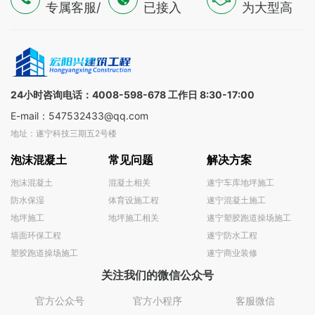
服务
专属客服/
已接入
验
为大型高
技术专家/
16500+认
端制造
金融顾问
证供应
业，提供
三线支持
商，覆盖
一对一解
全球
决方案
100+国家
24小时咨询电话：4008-598-678 工作日 8:30-17:00
E-mail：547532433@qq.com
地址：遂宁科技三期五2号楼
泡沫混凝土
常见问题
解决方案
泡沫混凝土
混凝土相关
遂宁车库地坪施工
防水保湿
体育设施工程
遂宁混凝土施工
地坪施工
地坪施工相关
遂宁塑胶跑道操场施工
墙面环保工程
遂宁防水工程
塑胶跑道操场施工
遂宁商业装修
关注我们的微信公众号
官方公众号
官方小程序
客服微信