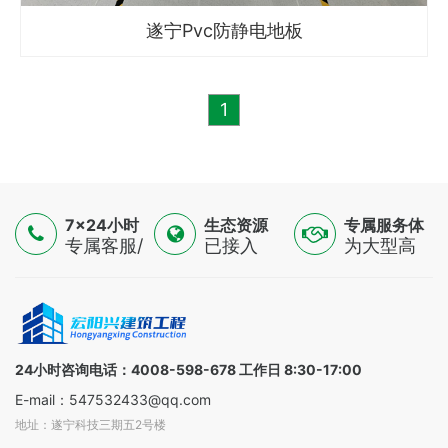
遂宁Pvc防静电地板
1
7×24小时
生态资源
专属服务体
服务
专属客服/
已接入
验
为大型高
技术专家/
16500+认
端制造
金融顾问
证供应
业，提供
三线支持
商，覆盖
一对一解
全球
决方案
100+国家
24小时咨询电话：4008-598-678 工作日 8:30-17:00
E-mail：547532433@qq.com
地址：遂宁科技三期五2号楼