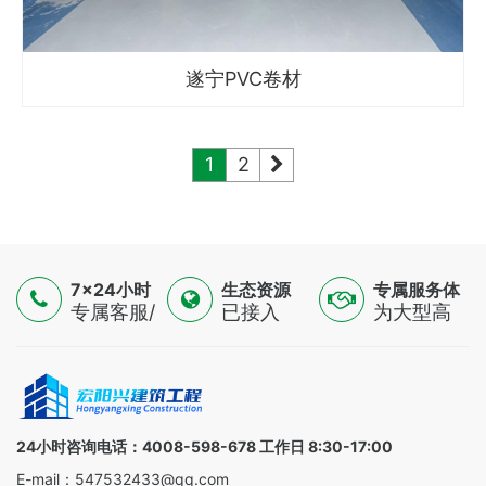
遂宁PVC卷材
1
2
7×24小时
生态资源
专属服务体
服务
专属客服/
已接入
验
为大型高
技术专家/
16500+认
端制造
金融顾问
证供应
业，提供
三线支持
商，覆盖
一对一解
全球
决方案
100+国家
24小时咨询电话：4008-598-678 工作日 8:30-17:00
E-mail：547532433@qq.com