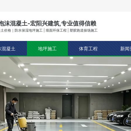
泡沫混凝土-宏阳兴建筑,专业值得信赖
土价格｜防水保湿地坪施工 | 墙面环保工程 | 塑胶跑道操场施工
沫混凝土
地坪施工
体育工程
新闻