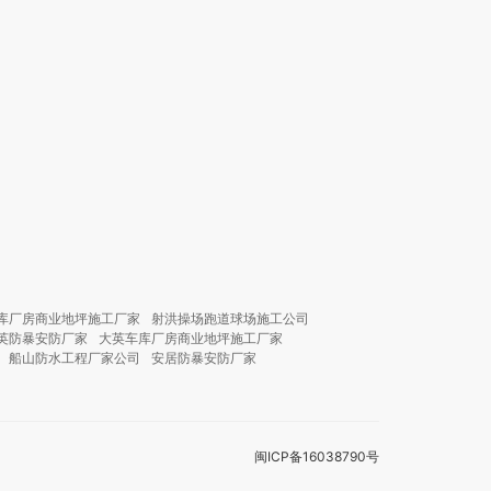
库厂房商业地坪施工厂家
射洪操场跑道球场施工公司
英防暴安防厂家
大英车库厂房商业地坪施工厂家
船山防水工程厂家公司
安居防暴安防厂家
闽ICP备16038790号