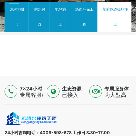
泡沫混凝
防水保
地坪施
墙面环保工
塑胶跑道操场施
土
湿
工
程
工
7×24小时
生态资源
专属服务体
服务
专属客服/
已接入
验
为大型高
技术专家/
16500+认
端制造
金融顾问
证供应
业，提供
三线支持
商，覆盖
一对一解
全球
决方案
100+国家
24小时咨询电话：4008-598-678 工作日 8:30-17:00