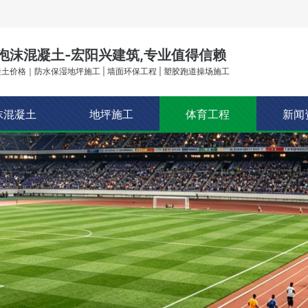
泡沫混凝土-宏阳兴建筑,专业值得信赖
土价格｜防水保湿地坪施工 | 墙面环保工程 | 塑胶跑道操场施工
沫混凝土
地坪施工
体育工程
新闻